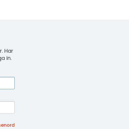
. Har
a in.
senord