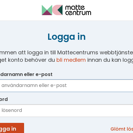
Logga in
mmen att logga in till Mattecentrums webbtjänster
get konto behöver du
bli medlem
innan du kan logg
darnamn eller e-post
ord
gga in
Glömt lö