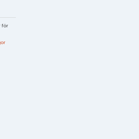
 för
or