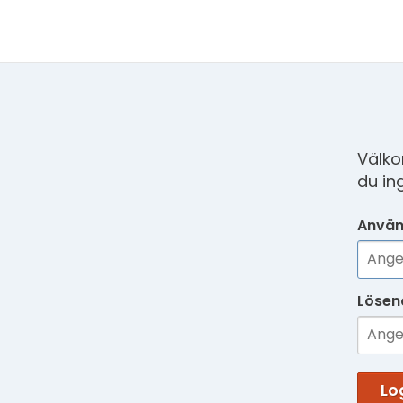
Välko
du in
Använ
Lösen
Lo