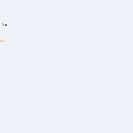
 för
or