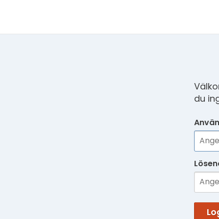
Välko
du in
Använ
Lösen
Lo