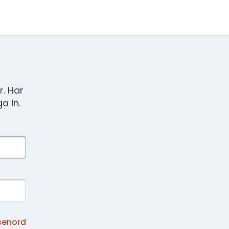
. Har
a in.
senord