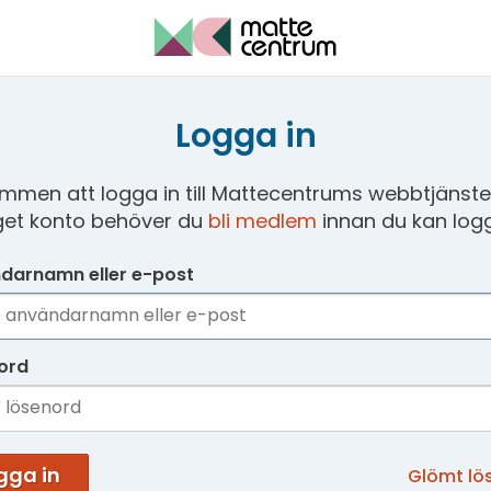
Logga in
mmen att logga in till Mattecentrums webbtjänster
get konto behöver du
bli medlem
innan du kan logg
darnamn eller e-post
ord
gga in
Glömt lö