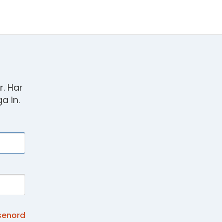
. Har
a in.
senord