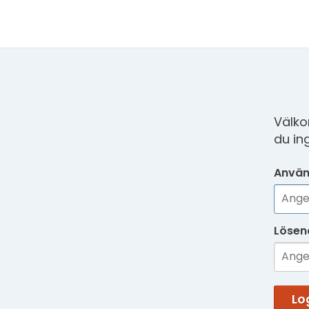
Välko
du in
Använ
Lösen
Lo