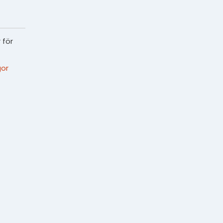
 för
or