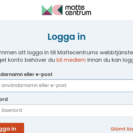
Logga in
mmen att logga in till Mattecentrums webbtjänster
get konto behöver du
bli medlem
innan du kan logg
darnamn eller e-post
ord
gga in
Glömt lö