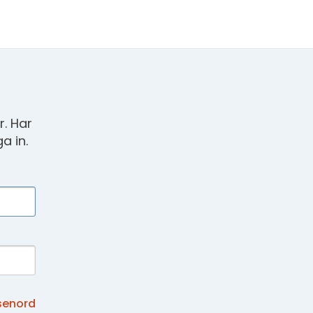
. Har
a in.
senord