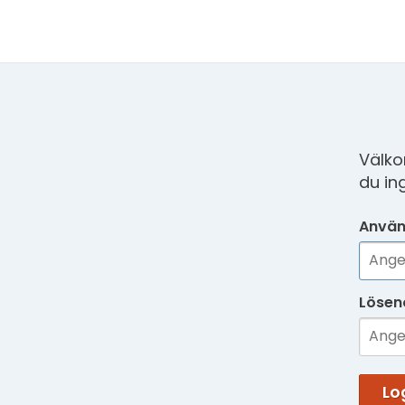
Välko
du in
Använ
Lösen
Lo