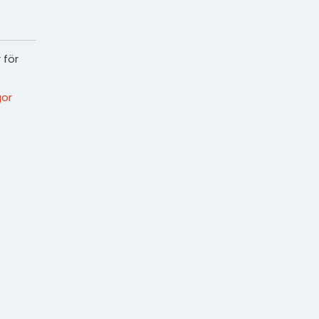
 för
or