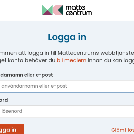
Logga in
mmen att logga in till Mattecentrums webbtjänster
get konto behöver du
bli medlem
innan du kan logg
darnamn eller e-post
ord
gga in
Glömt lö