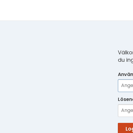
Välko
du in
Använ
Lösen
Lo