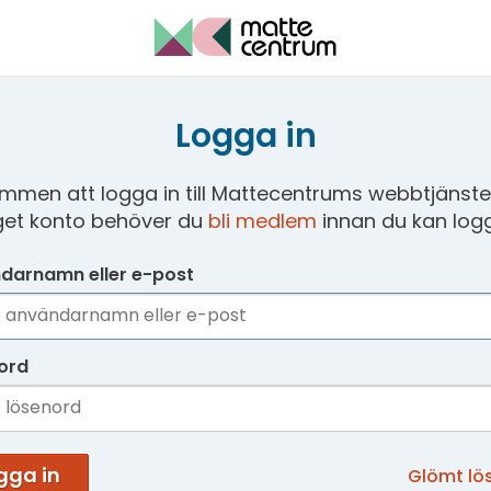
Logga in
mmen att logga in till Mattecentrums webbtjänster
get konto behöver du
bli medlem
innan du kan logg
darnamn eller e-post
ord
gga in
Glömt lö