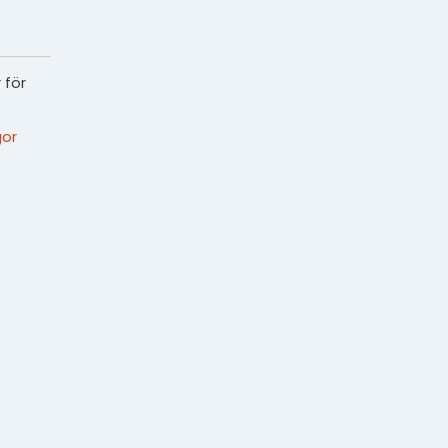
 för
or