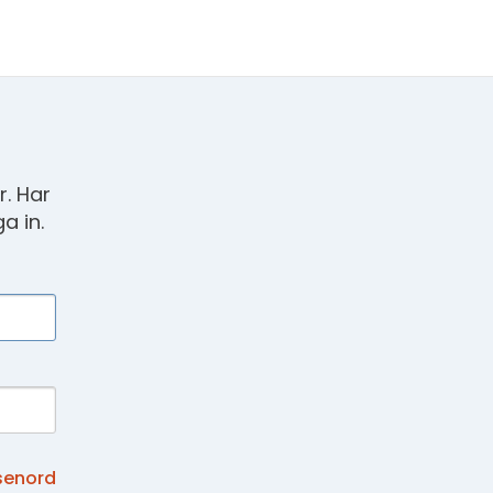
. Har
a in.
senord