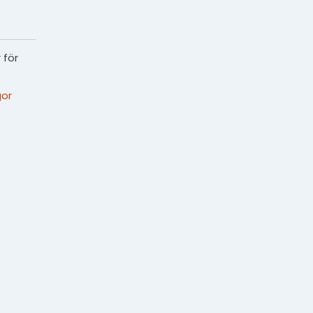
 för
or