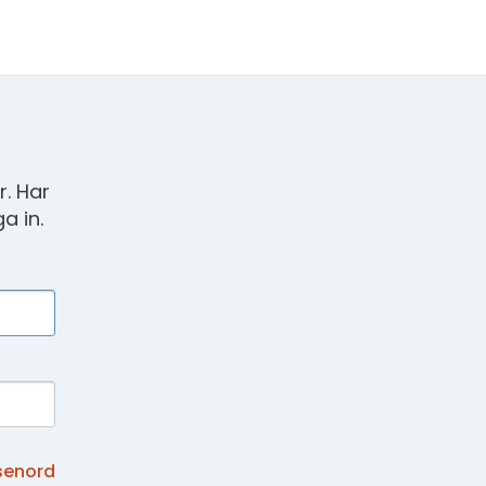
. Har
a in.
senord