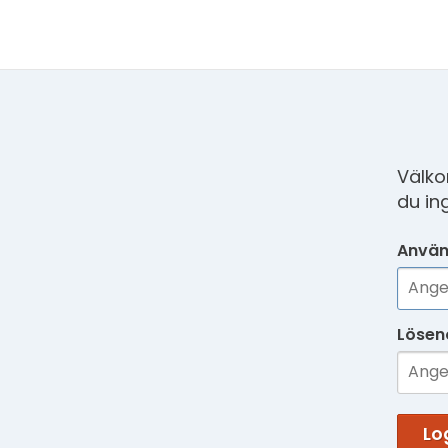
Välko
du in
Använ
Lösen
Lo