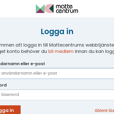
Logga in
mmen att logga in till Mattecentrums webbtjänster
get konto behöver du
bli medlem
innan du kan logg
darnamn eller e-post
ord
gga in
Glömt lö