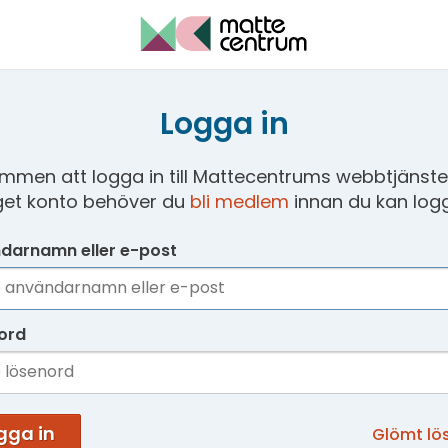
Logga in
mmen att logga in till Mattecentrums webbtjänster
get konto behöver du
bli medlem
innan du kan logg
darnamn eller e-post
ord
gga in
Glömt lö