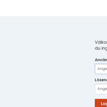
Välko
du in
Använ
Lösen
Lo