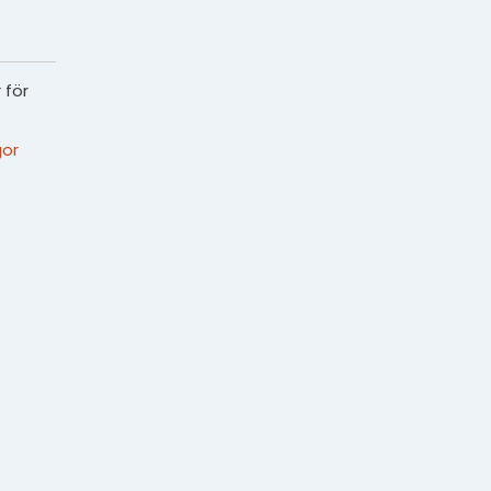
 för
or