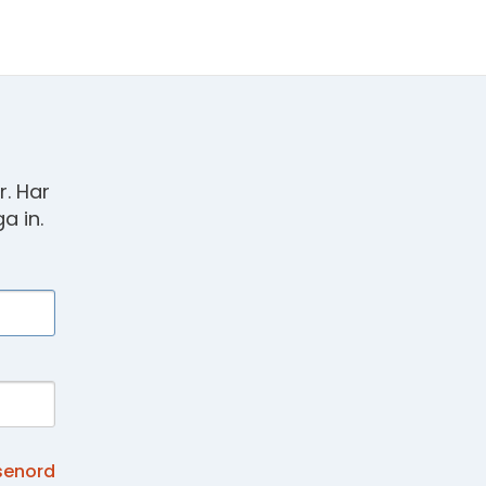
. Har
a in.
senord