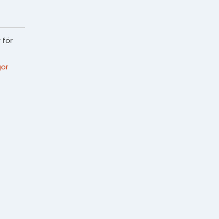
 för
or