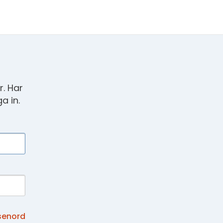
. Har
a in.
senord