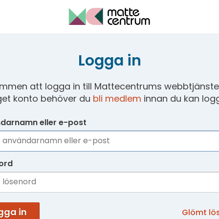
Logga in
mmen att logga in till Mattecentrums webbtjänster
get konto behöver du
bli medlem
innan du kan logg
darnamn eller e-post
ord
gga in
Glömt lö