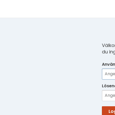
Välko
du in
Använ
Lösen
Lo