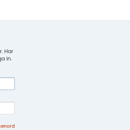
. Har
a in.
senord