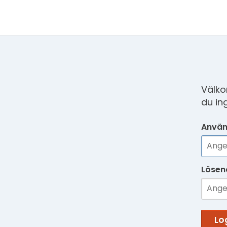
Välko
du in
Använ
Lösen
Lo