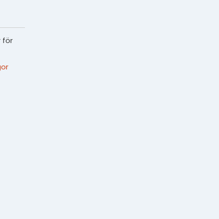
 för
or