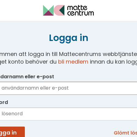
Logga in
mmen att logga in till Mattecentrums webbtjänster
get konto behöver du
bli medlem
innan du kan logg
darnamn eller e-post
ord
gga in
Glömt lö