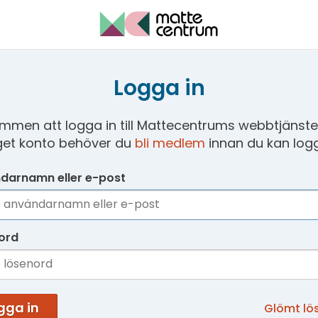
Logga in
mmen att logga in till Mattecentrums webbtjänster
get konto behöver du
bli medlem
innan du kan logg
darnamn eller e-post
ord
gga in
Glömt lö