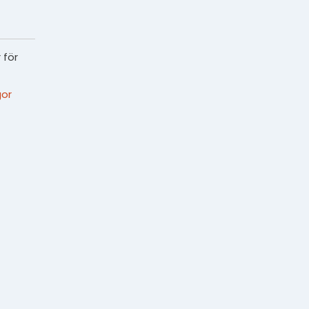
 för
or