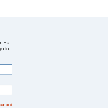
. Har
a in.
senord