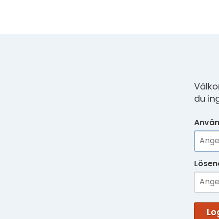
Välko
du in
Använ
Lösen
Lo